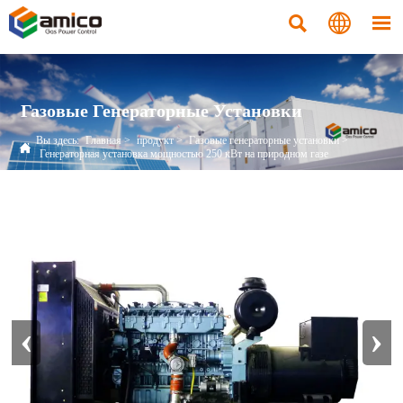



Газовые Генераторные Установки
Вы здесь:
Главная
>
продукт
>
Газовые генераторные установки
>

Генераторная установка мощностью 250 кВт на природном газе
‹
›