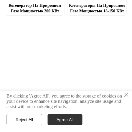
Система Выработки Тепла,
Система Выработки Тепла,
Когенератор На Природном
Когенераторы На Природном
Электроэнергии И Охлаждения)
Электроэнергии И Охлаждения)
Газе Мощностью 200 КВт
Газе Мощностью 18-150 КВт
×
By clicking 'Agree All', you agree to the storage of cookies on
your device to enhance site navigation, analyze site usage and
assist with our marketing efforts.
Reject All
Agree All



Главная
Тел
Свяжитесь с нами