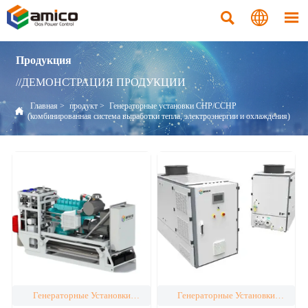



Продукция
//ДЕМОНСТРАЦИЯ ПРОДУКЦИИ
Главная
>
продукт
>
Генераторные установки CHP/CCHP

(комбинированная система выработки тепла, электроэнергии и охлаждения)
Генераторные Установки
Генераторные Установки
CHP/CCHP (комбинированная
CHP/CCHP (комбинированная