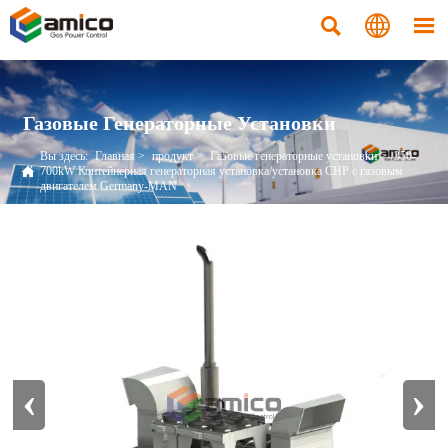



Газовые Генераторные Установки
Вы здесь:
Главная
>
продукт
>
Газовые генераторные установки
>
350-

700kW Контейнерная генераторная установка/установка CHP с газовым
двигателем Germany-MAN
‹
›