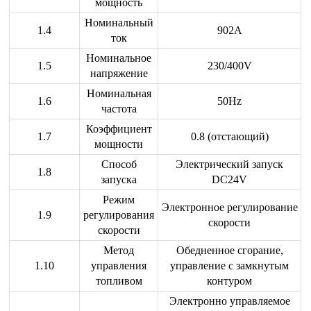
мощность
Номинальный
1.4
902A
ток
Номинальное
1.5
230/400V
напряжение
Номинальная
1.6
50Hz
частота
Коэффициент
1.7
0.8 (отстающий)
мощности
Способ
Электрический запуск
1.8
запуска
DC24V
Режим
Электронное регулирование
1.9
регулирования
скорости
скорости
Метод
Обедненное сгорание,
1.10
управления
управление с замкнутым
топливом
контуром
Электронно управляемое