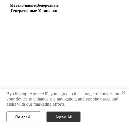
Метанольные/водородные
Генераторные Установки
×
By clicking 'Agree All', you agree to the storage of cookies on
your device to enhance site navigation, analyze site usage and
assist with our marketing efforts.
Reject All
Agree All



Главная
Тел
Свяжитесь с нами