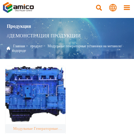



Продукция
//ДЕМОНСТРАЦИЯ ПРОДУКЦИИ
Главная
>
продукт
>
Модульные генераторные установки на метаноле/

водороде
Модульные Генераторные
Установки На Метаноле/водороде