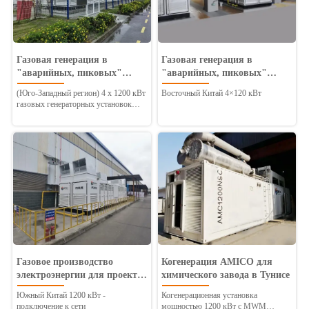
Газовая генерация в
Газовая генерация в
"аварийных, пиковых"
"аварийных, пиковых"
проектах
проектах
(Юго-Западный регион) 4 x 1200 кВт
Восточный Китай 4×120 кВт
газовых генераторных установок
Проект Китай
Газовое производство
Когенерация AMICO для
электроэнергии для проектов
химического завода в Тунисе
"Пожарная охрана и резерв"
Южный Китай 1200 кВт -
Когенерационная установка
подключение к сети
мощностью 1200 кВт с MWM