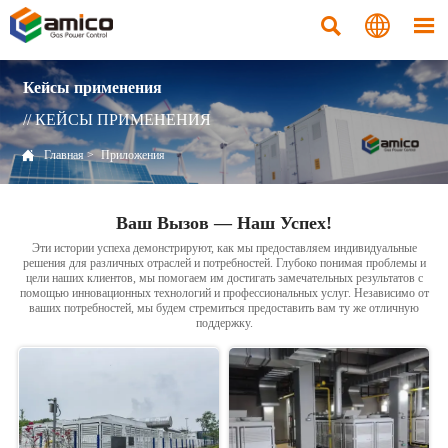



Кейсы применения
// КЕЙСЫ ПРИМЕНЕНИЯ

Главная
>
Приложения
Ваш Вызов — Наш Успех!
Эти истории успеха демонстрируют, как мы предоставляем индивидуальные
решения для различных отраслей и потребностей. Глубоко понимая проблемы и
цели наших клиентов, мы помогаем им достигать замечательных результатов с
помощью инновационных технологий и профессиональных услуг. Независимо от
ваших потребностей, мы будем стремиться предоставить вам ту же отличную
поддержку.