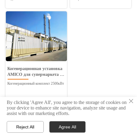
TCG2020V12
Когенерационная установка
AMICO для супермаркета в
России
Когенерационный комплект 2500кВт
×
By clicking 'Agree All', you agree to the storage of cookies on
your device to enhance site navigation, analyze site usage and
<
1
2
3
assist with our marketing efforts.
Reject All
Agree All



Главная
Тел
Свяжитесь с нами