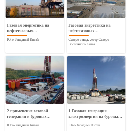
Газовая энергетика на
Газовая энергетика на
нефтегазовых
нефтегазовых
месторождениях Программа
месторождениях Программа
Юго-Западный Китай
Северо-запад, север Северо-
"газ для нефти"
"газ для нефти"
Восточного Китая
2 применение газовой
1 Газовая генерация
генерации в буровых
электроэнергии на буровых
установках нефтегазовых
установках нефтегазовых
Юго-Западный Китай
Юго-Западный Китай
месторождений "газ вместо
месторождений "газ вместо