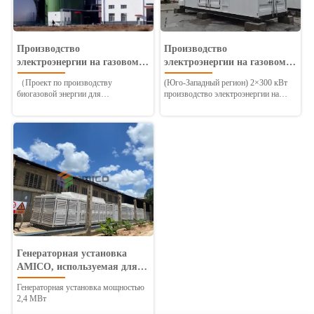
Производство
Производство
электроэнергии на газовом
электроэнергии на газовом
топливе в рамках проекта
топливе в рамках проекта
（Проект по производству
(Юго-Западный регион) 2×300 кВт
"Производство
"Производство
биогазовой энергии для
производство электроэнергии на
электроэнергии на биогазе"
электроэнергии на биогазе"
селекционных заводов (Северо-
биогазе Китай
Западный регион)
Генераторная установка
AMICO, используемая для
завода в Африке
Генераторная установка мощностью
2,4 МВт