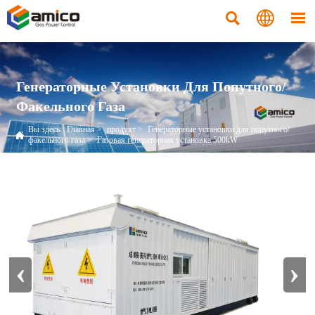



Генераторные Установки Для Попутного/
Факельного Газа
Вы здесь:
Главная
>
продукт
>
Генераторные установки для попутного/

факельного газа
>
Газовая генераторная установка 500kW
‹
›