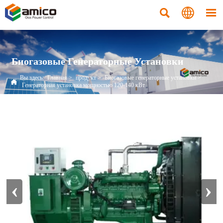



Биогазовые Генераторные Установки
Вы здесь:
Главная
>
продукт
>
Биогазовые генераторные установки
>

Генераторная установка мощностью 120-140 кВт
‹
›